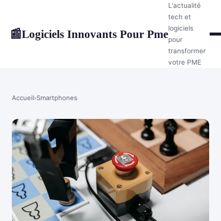
L'actualité
tech et
logiciels
Logiciels Innovants Pour Pme
📰
pour
transformer
votre PME
Accueil
›
Smartphones